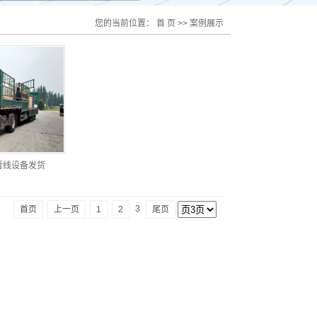
您的当前位置：
首 页
>>
案例展示
膏线设备发货
3
首页
上一页
1
2
尾页