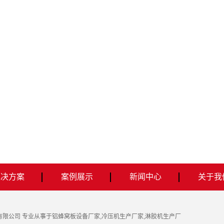
解决方案
案例展示
新闻中心
关于我
沂周兴建材有限公司 专业从事于
铝蜂窝板设备厂家
,
冷压机生产厂家
,
淋胶机生产厂