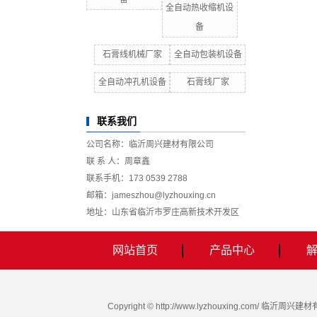
全自动热收缩机设
备
石膏线机械厂家
全自动包装机设备
全自动冲孔机设备
石膏线厂家
联系我们
公司名称：临沂周兴建材有限公司
联 系 人：周章鑫
联系手机：173 0539 2788
邮箱：jameszhou@lyzhouxing.cn
地址：山东省临沂市罗庄高新技术开发区
网站首页
产品中心
Copyright © http://www.lyzhouxing.com/ 临