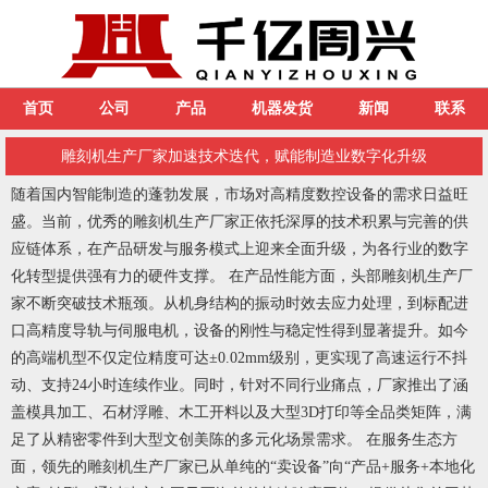
首页
公司
产品
机器发货
新闻
联系
雕刻机生产厂家加速技术迭代，赋能制造业数字化升级
随着国内智能制造的蓬勃发展，市场对高精度数控设备的需求日益旺
盛。当前，优秀的雕刻机生产厂家正依托深厚的技术积累与完善的供
应链体系，在产品研发与服务模式上迎来全面升级，为各行业的数字
化转型提供强有力的硬件支撑。 在产品性能方面，头部雕刻机生产厂
家不断突破技术瓶颈。从机身结构的振动时效去应力处理，到标配进
口高精度导轨与伺服电机，设备的刚性与稳定性得到显著提升。如今
的高端机型不仅定位精度可达±0.02mm级别，更实现了高速运行不抖
动、支持24小时连续作业。同时，针对不同行业痛点，厂家推出了涵
盖模具加工、石材浮雕、木工开料以及大型3D打印等全品类矩阵，满
足了从精密零件到大型文创美陈的多元化场景需求。 在服务生态方
面，领先的雕刻机生产厂家已从单纯的“卖设备”向“产品+服务+本地化