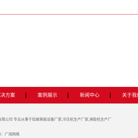
解决方案
案例展示
新闻中心
关于我
沂周兴建材有限公司 专业从事于
铝蜂窝板设备厂家
,
冷压机生产厂家
,
淋胶机生产厂
持：
广润网络