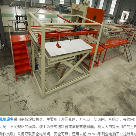
孔机设备
采用钢板焊接机身，主要用于冲圆孔网，方孔网，防风网，音响网，等筛网
可配上不同规格的模具。装上齿条式送料器或滚轮式送料器，能大大的提高用户的生产效
动作灵敏；采用双联安全电磁阀，安全可靠；还可以配上RVS系列全电脑工业控制系统