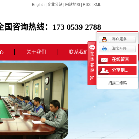
English
|
企业分站
|
网站地图
|
RSS
|
XML
全国咨询热线：173 0539 2788
客户服务
淘宝旺旺
心
关于我们
联系我们
在
在线留言
线
客
态
公司简介
分享到...
服
闻
联系我们
扫描二维码
营业执照
荣誉证书