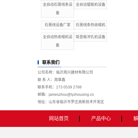
全自动石膏线条设
全自动锯板机设备
备
石膏线设备厂家
石膏线条热收缩机
全自动热收缩机设
吸音板冲孔机设备
备
联系我们
公司名称：临沂周兴建材有限公司
联 系 人：周章鑫
联系手机：173 0539 2788
邮箱：jameszhou@lyzhouxing.cn
地址：山东省临沂市罗庄高新技术开发区
网站首页
产品中心