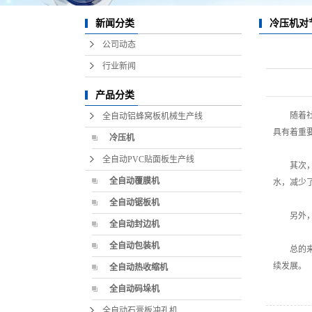
冲孔吸音板
冷压机对
新闻分类
公司动态
全自动石膏线机械设备
行业新闻
拉伸机
产品分类
修边机
随着
全自动铝蜂窝板机械生产线
雕刻机
具有着重
冷压机
淋胶机
全自动PVC贴面板生产线
其次
全自动覆膜机
水，减少
全自动锯板机
另外
全自动封边机
全自动包装机
总的
续发展。
全自动热收缩机
全自动码垛机
全自动石膏板冲孔机