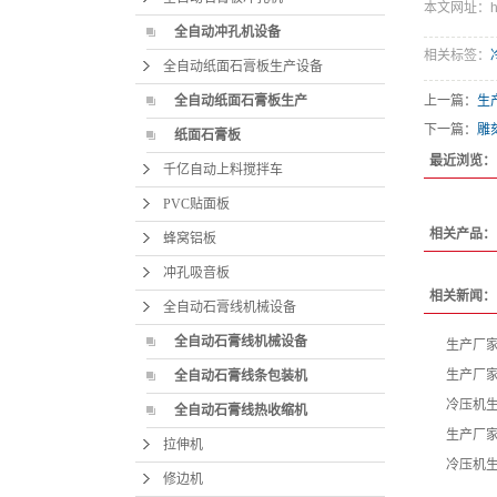
本文网址：http:
全自动冲孔机设备
相关标签：
全自动纸面石膏板生产设备
全自动纸面石膏板生产
上一篇：
生
下一篇：
雕
纸面石膏板
最近浏览：
千亿自动上料搅拌车
PVC贴面板
相关产品：
蜂窝铝板
冲孔吸音板
相关新闻：
全自动石膏线机械设备
全自动石膏线机械设备
生产厂
生产厂
全自动石膏线条包装机
冷压机
全自动石膏线热收缩机
生产厂
拉伸机
冷压机生
修边机