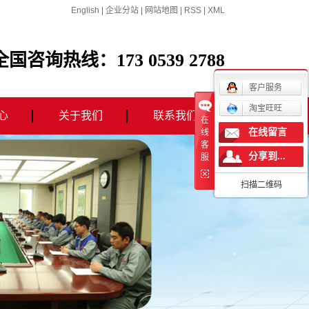
English
|
企业分站
|
网站地图
|
RSS
|
XML
全国咨询热线：173 0539 2788
客户服务
淘宝旺旺
心
关于我们
联系我们
在
在线留言
线
客
态
公司简介
分享到...
服
闻
联系我们
扫描二维码
营业执照
荣誉证书